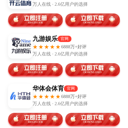
球员在上周六进行了内窥镜手术，必须
体坛周报全媒体记者 李辉 由于塔图
要休息5-6周。而拉菲尼亚也因为大腿
姆、哈利伯顿遭遇重大伤病，新赛季凯
肌肉不适，需要休息3周。目前巴萨正
尔特人、步行者的实力无疑有所削弱，
在遭受伤病潮，费尔明、加维、拉菲尼
这也让东部世界的竞争格局变得更为激
亚和霍安·加西亚都无法出场。 巴萨伤
烈，不少球队都看到了夺冠机会，其中
病多肯定与近期密集的赛程有关，巴萨
自然包括纽约尼克斯。 上赛季，尼克斯
本场对皇家社会的比赛距离上一场对奥
就取得了不俗成绩，他们在21世纪之后
2004年的今天，18岁鲁尼曼联首秀戴
维多的联赛就不到72小时，而本场联赛
首次跻身东部决赛，但遗憾不敌步行者
帽，助球队大胜费内巴切
与下一场对巴黎的欧冠比赛之间甚至不
队。休赛期，尼克斯进一步补强阵容，
到68小时。面对如此密集的赛程，...
虎扑09月28日讯 2004年的今天，韦恩-
他们签下了多位经验丰富的球员，比如
鲁尼在曼联首秀中完成帽子戏法，帮助
马尔科姆·布罗格登。 新赛季将是布罗
红魔以6-2大胜费内巴切。此后他以253
格登进入联盟的第10个赛季，作为曾经
粒进球成为曼联队史射手王。 来源：X
的大龄新秀，布罗格登今年12月就将年
虎扑09月28日讯 2004年的今天，韦恩-
满33岁，他已经是不折不扣的老将。布
鲁尼在曼联首秀中完成帽子戏法，帮助
罗格登的职业生涯对他个人而言足够成
红魔以6-2大胜费内巴切。此后他以253
‹‹
‹
1
2
3
››
功，作为次轮新秀，他不仅斩获了最佳