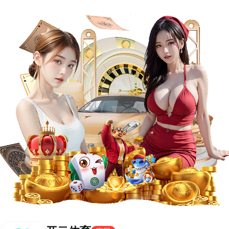
超
意甲
法甲
关于我们
本站整合九游、jiuyou及jiuyou.com等权威资源,实时呈现全
用户提供安全便捷的在线投注和数据解析服务,助您畅享极致竞技