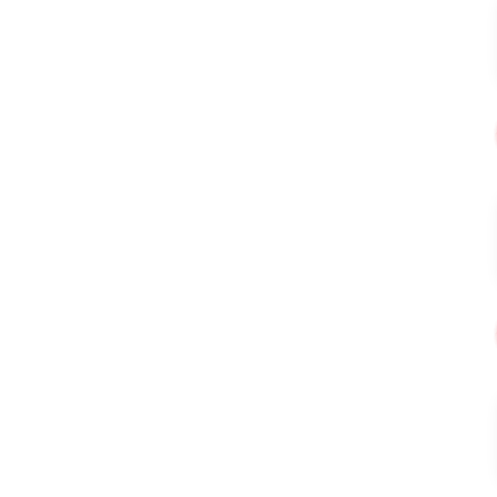
COPYRIGHT© 2022-2026 九游(JIUYOU)官方网