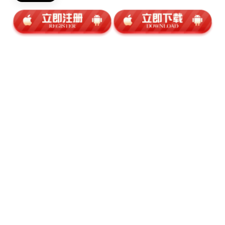
图为约翰·希金斯在比赛中观察桌上形势。中新社记者 刘
力鑫 摄