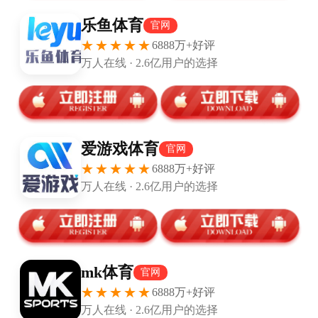
图为约翰·希金斯在比赛中。中新社记者 刘力鑫 摄
图为约翰·希金斯在比赛中。中新社记者 刘力鑫 摄