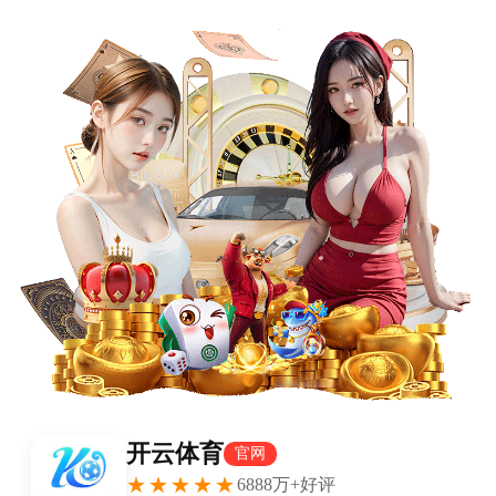
九游(jiuyou)官方网站-九游官网唯一登录入口欢迎你
首页
>
意甲
jiuyou-弗拉格51分成NBA历史最年轻50分先生 魔
术客胜独行侠
2026-04-09 17:08:17
意甲
15123℃
0
央视网消息：北京时间4月4日，NBA常规赛继续进
行。魔术本场最大领先30分，末节顶住对手反扑，最终
客场138-127击败独行侠，避免连败的同时送对手三连
败。
独行侠状元库珀·弗拉格投篮30中19，三分球9中6，
罚球7中7，爆砍51分6篮板3助攻3抢断1封盖，得分创生