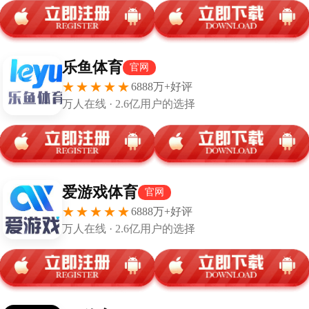
AFG）的报价过高，央视决定不购买转播权，并抵制体育版权
赛的美加墨世界杯上了。
而央视的预算可能仅在6000万至8000万美元左右，即便后来国
期依然存在巨大差距。在这种情况下，双方至今尚未就电视转播权达