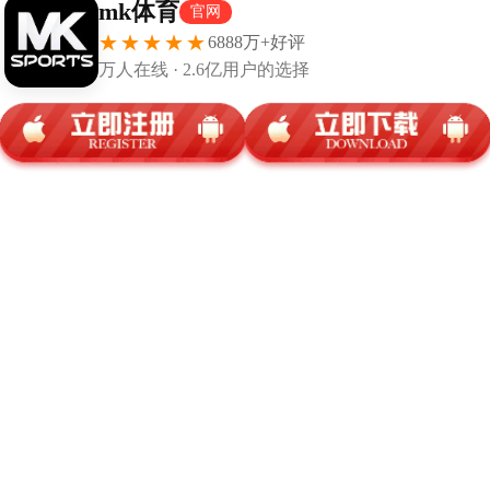
。与往届对比，2010年加2014年两届打包才1.15亿美元；2
碟”。据悉，他们此次给印度开出的价格是两届世界杯打包价仅为3
杯，即便世界杯扩军至48队，世界杯在国内的吸引力依然大打
在北京时间凌晨或上午时段，广告商的投放意愿本就已经大幅降
商的流失不可避免。
请世界杯前方演播间、现场工作间和解说席，这都必将导致转播
元，一旦转播泡汤，对于中国商家无法接受，国际足联的招商和