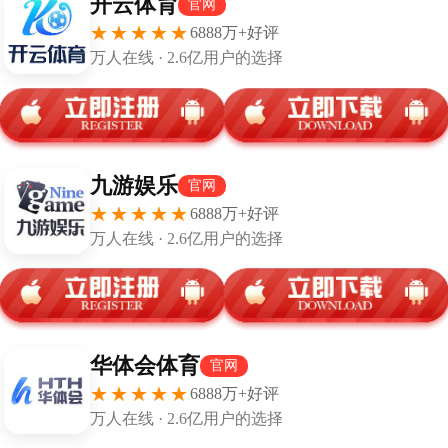
场小组赛，并最终0比1不敌印度尼西亚队。球队表现让人失望，熬
。这也并不是个别现象。去年的世预赛亚洲区18强赛，球迷也
即将开赛的美加墨世界杯上。因为截至目前，央视仍未与国际足联