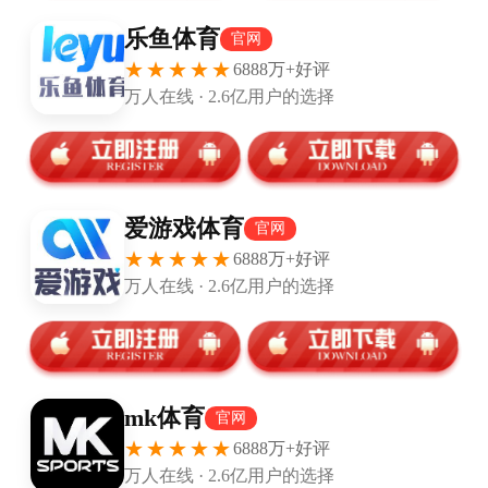
西托，后者主罚命中。国际米兰3-0
71’坎德雷瓦前场外脚背分给卢卡库，卢卡库得球闪开角
度抽射破门。国际米兰4-0
国际米兰阵容
：1-汉达诺维奇、37-什克里尼亚尔、6-德
弗里、95-巴斯托尼、87-坎德雷瓦（75'19-拉扎罗）、8-
贝西诺、20-巴莱罗、34-比拉吉（78'21-迪马尔科）、5-
加利亚尔迪尼（72'12-森西）、30-埃斯波西托、9-卢卡
库
热那亚阵容
：97-拉杜、14-比拉斯基、17-罗梅罗、4-克
里希托、18-吉利奥尼、29-卡萨塔、21-拉多万诺维奇、2
8-阿古德洛、15-亚杰洛（62'65-洛维拉）、9-萨纳布里
亚（75'56-科莱昂尼塞）、99-皮纳蒙蒂（72'30-法维
利）