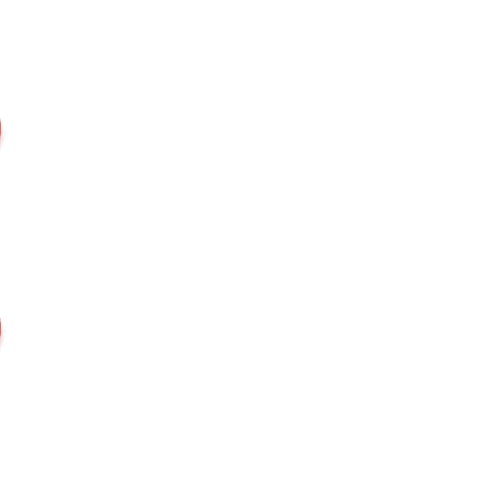
头却越来
标签列表
对于年