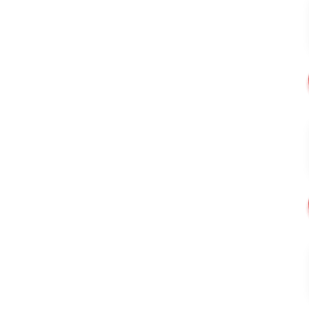
前那不勒斯总监保罗-马里诺在孔蒂团队与德布劳内的
越长。”
那不勒斯球星德布劳内上周因针对前那不勒斯主帅孔蒂
现年71岁的前那不勒斯总监马里诺显然站在孔蒂及其团
过32、33岁的球员来说，气息往往越来越短，但反过来