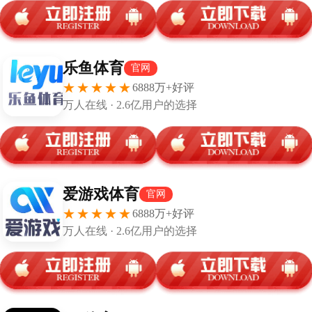
签下一份至2027年6月的合同，附带一年续约选项。
攻，因腿筋伤势缺席了近5个月的比赛。